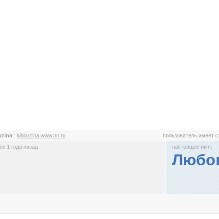
vzina
:
lubovzina.www.nn.ru
пользователь имеет 
е 1 года назад
настоящее имя:
Любо