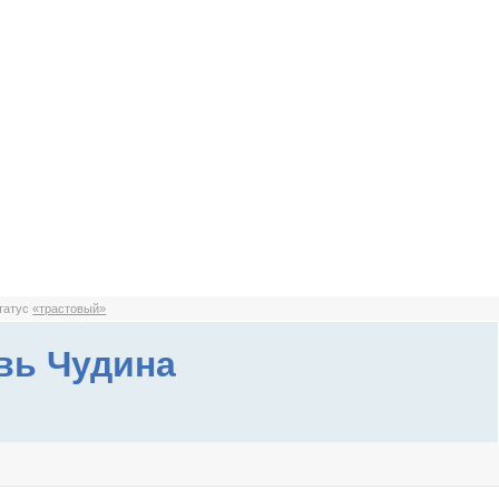
статус
«трастовый»
вь Чудина