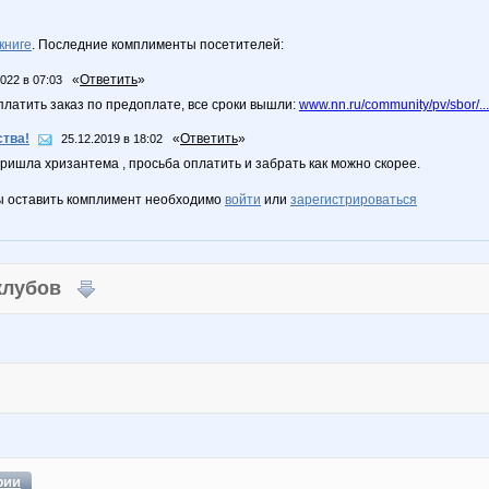
книге
. Последние комплименты посетителей:
«
Ответить
»
2022 в 07:03
платить заказ по предоплате, все сроки вышли:
www.nn.ru/community/pv/sbor/..
тва!
«
Ответить
»
25.12.2019 в 18:02
ришла хризантема , просьба оплатить и забрать как можно скорее.
ы оставить комплимент необходимо
войти
или
зарегистрироваться
 клубов
фии