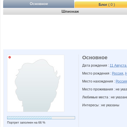
Основное
Блог
( 0 )
Шпионаж
Основное
Дата рождения :
11 Август
Место рождения :
Россия
,
Н
Место нахождения :
Россия
Место проживания : не ука
Любимые места : не указа
Интересы : не указаны
Портрет заполнен на 66 %