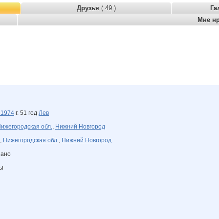
Друзья
( 49 )
Га
Мне н
а
1974
г. 51 год
Лев
ижегородская обл.
,
Нижний Новгород
,
Нижегородская обл.
,
Нижний Новгород
зано
ны