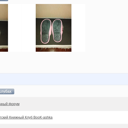
клубах
чный форум
тский Книжный Клуб BooK-ashka