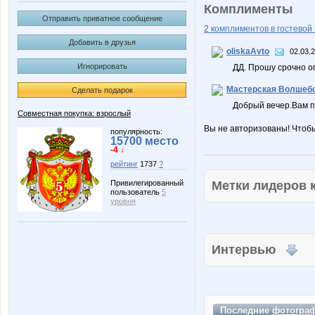
Комплименты
Отправить приватное сообщение
2 комплиментов в гостевой 
Добавить в друзья
oliskaAvto
02.03.
Игнорировать
ДД. Прошу срочно о
Мастерская Волшебс
Сделать подарок
Добрый вечер.Вам п
Совместная покупка: взрослый
Вы не авторизованы! Чтоб
популярность:
15700 место
-4 ↓
рейтинг
1737
?
Метки лидеров
Привилегированный
пользователь
5
уровня
Интервью
Последние
фотогра